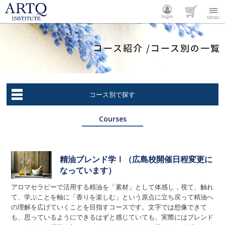
ARTQ
ログイ
カート
Menu
コース紹介 /コース別の一覧
INSTITUTE
ン
コース別で探す
Courses
精油ブレンド学Ⅰ（広島校開催日程変更に
なっています）
アロマセラピーで活用する精油を「素材」として体感し，視て、触れ
て、学ぶことを軸に「香りを楽しむ」という原点に立ち戻って精油へ
の理解を広げていくことを目指すコースです。文字では想像できて
も、思っているようにできるはずと感じていても、実際にはブレンド