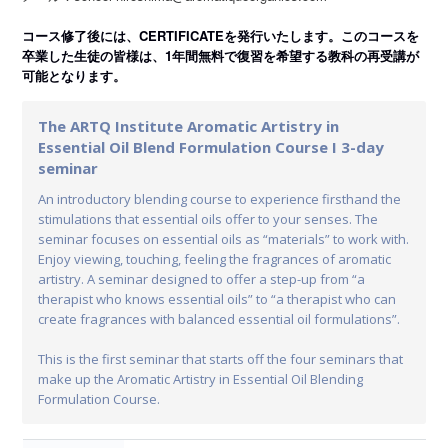
コース修了後には、CERTIFICATEを発行いたします。このコースを
卒業した生徒の皆様は、1年間無料で復習を希望する教科の再受講が
可能となります。
The ARTQ Institute Aromatic Artistry in
Essential Oil Blend Formulation Course I 3-day
seminar
An introductory blending course to experience firsthand the
stimulations that essential oils offer to your senses. The
seminar focuses on essential oils as “materials” to work with.
Enjoy viewing, touching, feeling the fragrances of aromatic
artistry. A seminar designed to offer a step-up from “a
therapist who knows essential oils” to “a therapist who can
create fragrances with balanced essential oil formulations”.
This is the first seminar that starts off the four seminars that
make up the Aromatic Artistry in Essential Oil Blending
Formulation Course.