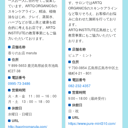
一人お一人に合わせてご提案し
す。サロンではARTQ
ています。ARTQ ORGANICSの
ORGANICSのスキンケアライン
スキンケアライン、精油、植物
など取りそろえ、お客様のお悩
油をはじめ、クレイ、蒸留水、
みに合わせた施術を行っており
ハーブなどが並ぶ美と健康を総
ます。
合的に考えるお店です。ARTQ
ARTQ INSTITUTE広島校として
INSTITUTEの教育事業にもご協
教育事業にもご協力いただいて
力いただいております。
おります。
店舗名称
店舗名称
香りのお店 maruta
ピュア・ミント
住所
住所
〒899-5653 鹿児島県姶良市池島
〒730-0854 広島県広島市中区土
町27-38
橋町4-21－801
電話番号
電話番号
0995-73-3486
082-232-4357
営業時間
営業時間
火・木・金 11：00 ～ 16：00
9:00～18:00（最終受付）
月・土 13：00 ～ 18：00
休館日
休館日
日・祝
水曜日・日曜日
URL
URL
https://www.pure-mint310.com/
http://kaorinomaruta.com/