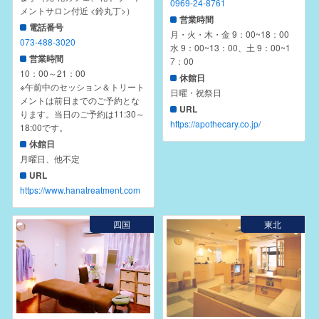
0969-24-8761
メントサロン付近 <鈴丸丁>）
営業時間
電話番号
月・火・木・金 9：00~18：00
073-488-3020
水 9：00~13：00、土 9：00~1
営業時間
7：00
10：00～21：00
休館日
※午前中のセッション＆トリート
日曜・祝祭日
メントは前日までのご予約とな
URL
ります。当日のご予約は11:30～
https://apothecary.co.jp/
18:00です。
休館日
月曜日、他不定
URL
https://www.hanatreatment.com
四国
東北