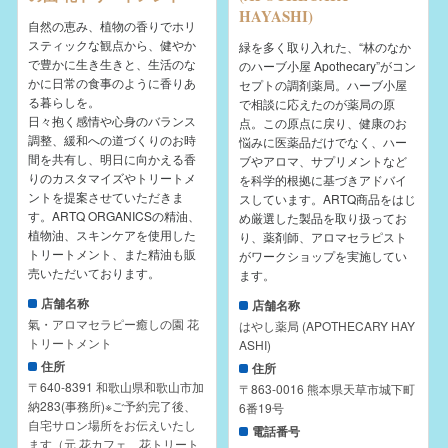
HAYASHI)
自然の恵み、植物の香りでホリ
スティックな観点から、健やか
緑を多く取り入れた、“林のなか
で豊かに生き生きと、生活のな
のハーブ小屋 Apothecary”がコン
かに日常の食事のように香りあ
セプトの調剤薬局。ハーブ小屋
る暮らしを。
で相談に応えたのが薬局の原
日々抱く感情や心身のバランス
点。この原点に戻り、健康のお
調整、緩和への道づくりのお時
悩みに医薬品だけでなく、ハー
間を共有し、明日に向かえる香
ブやアロマ、サプリメントなど
りのカスタマイズやトリートメ
を科学的根拠に基づきアドバイ
ントを提案させていただきま
スしています。ARTQ商品をはじ
す。ARTQ ORGANICSの精油、
め厳選した製品を取り扱ってお
植物油、スキンケアを使用した
り、薬剤師、アロマセラピスト
トリートメント、また精油も販
がワークショップを実施してい
売いただいております。
ます。
店舗名称
店舗名称
氣・アロマセラピー癒しの園 花
はやし薬局 (APOTHECARY HAY
トリートメント
ASHI)
住所
住所
〒640-8391 和歌山県和歌山市加
〒863-0016 熊本県天草市城下町
納283(事務所)※ご予約完了後、
6番19号
自宅サロン場所をお伝えいたし
電話番号
ます（元 花カフェ、花トリート