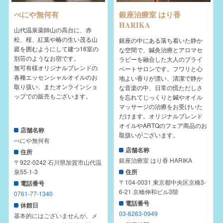
べにや無何有
銀座治療室 はり香
HARIKA
山代温泉薬師山の高台に、赤
松、桜、紅葉や椿の生い茂る山
銀座の中にある落ち着いた静か
庭を囲むようにして建つ16室の
な空間で、鍼灸治療とアロマセ
別荘のようなお宿です。
ラピーを融合した大人のプライ
無可有様オリジナルブレンドの
ベートサロンです。フワリと心
各種エッセンシャルオイルのお
地よい香りが漂い、清潔で静か
取り扱い、またオンラインショ
な音楽の中、日常の慌ただしさ
ップでの販売もございます。
を忘れてじっくりと鍼やオイル
マッサージの治療をお受けいた
だけます。オリジナルブレンド
オイルやARTQのフェア商品のお
店舗名称
取扱いがございます。
べにや無何有
店舗名称
住所
銀座治療室 はり香 HARIKA
〒922-0242 石川県加賀市山代温
泉55-1-3
住所
〒104-0031 東京都中央区京橋3-
電話番号
6-21 京橋伸和ビル3階
0761-77-1340
電話番号
休館日
03-6263-0949
基本的にはございませんが、メ