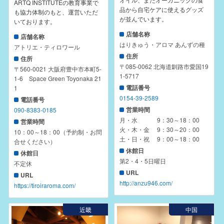
ARTQ INSTITUTEの教育事業で
品から自宅ケアに使えるグッズ
も協力体制のもと、運営いただ
が並んでいます。
いております。
店舗名称
店舗名称
はりきゅう・アロマ あんずの種
アトリエ・ティロワール
住所
住所
〒085-0062 北海道釧路市愛国19
〒560-0021 大阪府豊中市本町5-
1-5717
1-6 Space Green Toyonaka 21
電話番号
1
0154-39-2589
電話番号
営業時間
090-8383-0185
月・水 9：30～18：00
営業時間
火・木・金 9：30～20：00
10：00～18：00（予約制・お問
土・日・祝 9：00～18：00
合せください）
休館日
休館日
第2・4・5日曜日
不定休
URL
URL
http://anzu946.com/
https://tiroiraroma.com/
近畿
中国