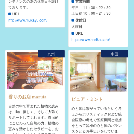
ンテナンスの為の休館日を設け
営業時間
ております。
平日 11：30～22：30
土日祝 10：00～21：30
URL
http://www.mukayu.com/
休館日
火曜日
URL
https://www.harika.care/
九州
中国
香りのお店 maruta
ピュア・ミント
自然の中で育まれた植物の恵み
心と体は繋がっているという考
は、時に優しく、そして力強く
えからホリスティックおよび統
サポートしてくれます。徹底的
合医療の考えで医療機関と連携
にこだわった自然の力、植物の
をとって皆様の心と体のバラン
恵みを活かしたセラピーを、お
スをとるお手伝いをしていま