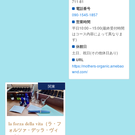
711-81
電話番号
090-1545-1857
営業時間
平日10:00～15:00(最終受付時間
はコース内容によって異なりま
す)
休館日
土日、祝日(その他休日あり)
URL
https://mothers-organic.amebao
wnd.com/
関東
la forza della vita（ラ・フ
ォルツァ・デッラ・ヴィ