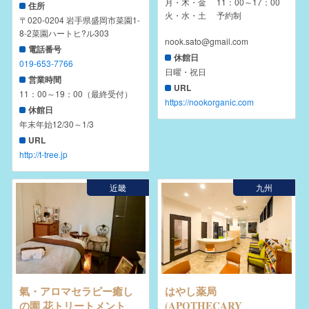
月・木・金 11：00～17：00
住所
火・水・土 予約制
〒020-0204 岩手県盛岡市菜園1-
8-2菜園ハートヒ?ル303
nook.sato@gmail.com
電話番号
休館日
019-653-7766
日曜・祝日
営業時間
URL
11：00～19：00（最終受付）
https://nookorganic.com
休館日
年末年始12/30～1/3
URL
http://t-tree.jp
近畿
九州
氣・アロマセラピー癒し
はやし薬局
の園 花トリートメント
(APOTHECARY