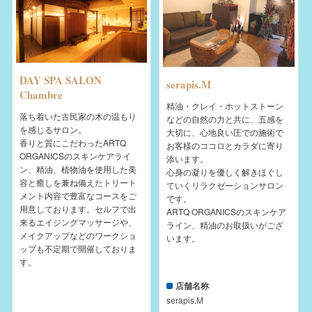
DAY SPA SALON
serapis.M
Chambre
精油・クレイ・ホットストーン
落ち着いた古民家の木の温もり
などの自然の力と共に、五感を
を感じるサロン。
大切に、心地良い圧での施術で
香りと質にこだわったARTQ
お客様のココロとカラダに寄り
ORGANICSのスキンケアライ
添います。
ン、精油、植物油を使用した美
心身の凝りを優しく解きほぐし
容と癒しを兼ね備えたトリート
ていくリラクゼーションサロン
メント内容で豊富なコースをご
です。
用意しております。セルフで出
ARTQ ORGANICSのスキンケア
来るエイジングマッサージや、
ライン、精油のお取扱いがござ
メイクアップなどのワークショ
います。
ップも不定期で開催しておりま
す。
店舗名称
serapis.M