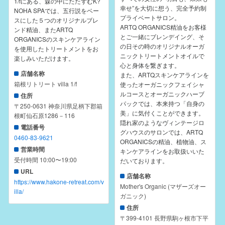
1/fにある、森の中にたたずむK?
幸せ”を大切に想う、完全予約制
NOHA SPAでは、五行説をベー
プライベートサロン。
スにした５つのオリジナルブレ
ARTQ ORGANICS精油をお客様
ンド精油、またARTQ
とご一緒にブレンデイング、そ
ORGANICSのスキンケアライン
の日その時のオリジナルオーガ
を使用したトリートメントをお
ニックトリートメントオイルで
楽しみいただけます。
心と身体を繋ぎます。
店舗名称
また、ARTQスキンケアラインを
箱根リトリート villa 1/f
使ったオーガニックフェイシャ
ルコースとオーガニックハーブ
住所
パックでは、本来持つ「自身の
〒250-0631 神奈川県足柄下郡箱
美」に気付くことができます。
根町仙石原1286－116
隠れ家のようなヴィンテージロ
電話番号
グハウスのサロンでは、ARTQ
0460-83-9621
ORGANICSの精油、植物油、ス
営業時間
キンケアラインをお取扱いいた
受付時間 10:00〜19:00
だいております。
URL
店舗名称
https://www.hakone-retreat.com/v
Mother's Organic (マザーズオー
illa/
ガニック)
住所
〒399-4101 長野県駒ヶ根市下平