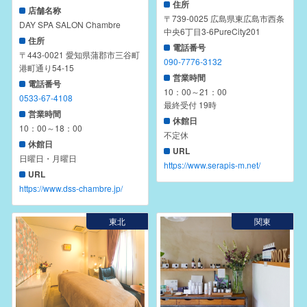
住所
店舗名称
〒739-0025 広島県東広島市西条
DAY SPA SALON Chambre
中央6丁目3-6PureCity201
住所
電話番号
〒443-0021 愛知県蒲郡市三谷町
090-7776-3132
港町通り54-15
営業時間
電話番号
10：00～21：00
0533-67-4108
最終受付 19時
営業時間
休館日
10：00～18：00
不定休
休館日
URL
日曜日・月曜日
https://www.serapis-m.net/
URL
https://www.dss-chambre.jp/
東北
関東