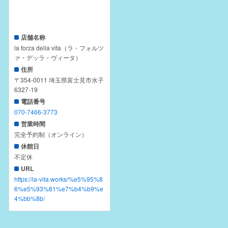
店舗名称
la forza della vita（ラ・フォルツ
ァ・デッラ・ヴィータ）
住所
〒354-0011 埼玉県富士見市水子
6327-19
電話番号
070-7466-3773
営業時間
完全予約制（オンライン）
休館日
不定休
URL
https://la-vita.works/%e5%95%8
6%e5%93%81%e7%b4%b9%e
4%bb%8b/