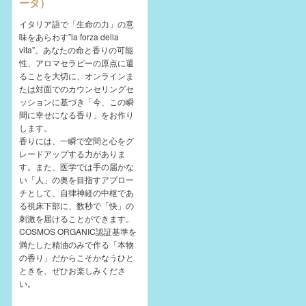
ータ）
イタリア語で「生命の力」の意
味をあらわす”la forza della
vita”。あなたの命と香りの可能
性、アロマセラピーの原点に還
ることを大切に、オンラインま
たは対面でのカウンセリングセ
ッションに基づき「今、この瞬
間に幸せになる香り」をお作り
します。
香りには、一瞬で空間と心をグ
レードアップする力がありま
す。また、医学では手の届かな
い「人」の奥を目指すアプロー
チとして、自律神経の中枢であ
る視床下部に、数秒で「快」の
刺激を届けることができます。
COSMOS ORGANIC認証基準を
満たした精油のみで作る「本物
の香り」だからこそかなうひと
ときを、ぜひお楽しみくださ
い。