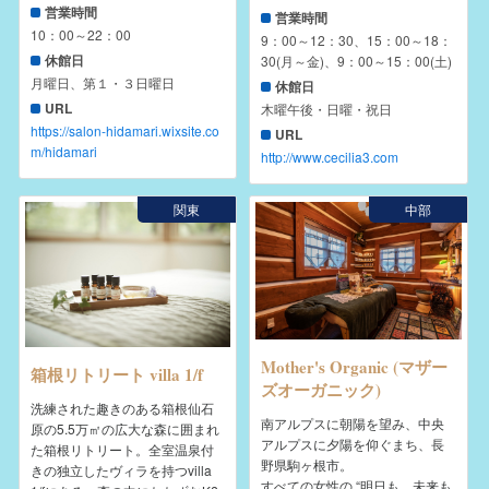
営業時間
営業時間
10：00～22：00
9：00～12：30、15：00～18：
休館日
30(月～金)、9：00～15：00(土)
月曜日、第１・３日曜日
休館日
URL
木曜午後・日曜・祝日
https://salon-hidamari.wixsite.co
URL
m/hidamari
http://www.cecilia3.com
関東
中部
Mother's Organic (マザー
箱根リトリート villa 1/f
ズオーガニック)
洗練された趣きのある箱根仙石
南アルプスに朝陽を望み、中央
原の5.5万㎡の広大な森に囲まれ
アルプスに夕陽を仰ぐまち、長
た箱根リトリート。全室温泉付
野県駒ヶ根市。
きの独立したヴィラを持つvilla
すべての女性の “明日も、未来も