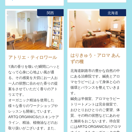
関西
北海道
はりきゅう・アロマ あん
アトリエ・ティロワール
ずの種
1滴の香りを嗅いだ瞬間にハッと
北海道釧路市の豊かな自然の中
なって心身に心地よい風が通
にある治療院です。鍼灸とアロ
る。その感覚を大切にお一人お
マセラピーによって身体と心の
一人の状態に合わせた香りの提
循環とバランスを整えていきま
案をさせていただく香りのアト
す。
リエです。
鍼灸は半個室、アロマセラピー
オーガニック精油を使用した
トリートメントは完全個室で、
様々な香りのワークショップや
おひとりおひとりのご要望、体
レッスンも開催しています。
質、その時の状態などにあわせ
ARTQ ORGANICSのスキンケア
た施術をおこないます。待合室
ライン、精油、植物油などのお
にはARTQ ORGANICSのアロマ
取り扱いがございます。また、
オイル、またオーガニックの食