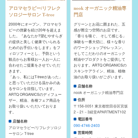
アロマセラピー/リフレク
nook オーガニック精油専
ソロジーサロン T-tree
門店
2000年にオープン、アロマセラ
グリーンとお花に囲まれた、五
ピーの啓蒙を続け20年を超えま
感が際立つ空間のお店です。
した。『あなたか?望むやすらぎ
「香りを嗅ぐ、 そして感じる」
の提供と美しく健康でいられる
体験を一番大切に、様々な香り
ためのお手伝いをします』をフ
のワークショップやレッスン、
ィロソフィーとし、予防という
そしてこだわりのオーガニック
観点からお客様お一人お一人に
精油やプロダクトをご提供して
合わせたご提案をさせていただ
おります。ARTQ ORGANICSの
きます。
スキンケアライン、精油、植物
「あっ、私にはT-treeがあった」
油のお取り扱いがございます。
と思っていただける温かみのあ
店舗名称
るサロンを目指しています。
nook オーガニック精油専門店
ARTQ ORGANICSのディフュー
住所
ザー、精油、各種フェア商品を
お取り扱いいただいておりま
〒156-0051 東京都世田谷区宮坂
す。
2－21－3経堂APARTMENT102
電話番号
店舗名称
090-4746-2403
アロマセラピー/リフレクソロジ
営業時間
ーサロン T-tree