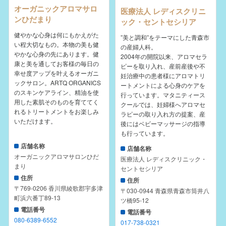
オーガニックアロマサロ
医療法人 レディスクリニ
ンひだまり
ック・セントセシリア
健やかな心身は何にもかえがた
”美と調和”をテーマにした青森市
い程大切なもの。本物の美も健
の産婦人科。
やかな心身の先にあります。健
2004年の開院以来、アロマセラ
康と美を通してお客様の毎日の
ピーを取り入れ、産前産後や不
幸せ度アップを叶えるオーガニ
妊治療中の患者様にアロマトリ
ックサロン。ARTQ ORGANICS
ートメントによる心身のケアを
のスキンケアライン、精油を使
行っています。マタニティース
用した素肌そのものを育ててく
クールでは、妊婦様へアロマセ
れるトリートメントをお楽しみ
ラピーの取り入れ方の提案、産
いただけます。
後にはベビーマッサージの指導
も行っています。
店舗名称
店舗名称
オーガニックアロマサロンひだ
医療法人 レディスクリニック・
まり
セントセシリア
住所
住所
〒769-0206 香川県綾歌郡宇多津
〒030-0944 青森県青森市筒井八
町浜六番丁89-13
ツ橋95-12
電話番号
電話番号
080-6389-6552
017-738-0321