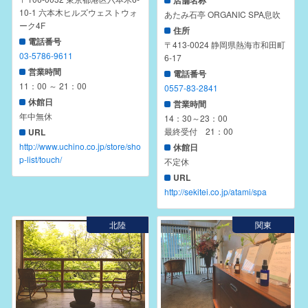
10-1 六本木ヒルズウェストウォ
あたみ石亭 ORGANIC SPA息吹
ーク4F
住所
電話番号
〒413-0024 静岡県熱海市和田町
03-5786-9611
6-17
営業時間
電話番号
11：00 ～ 21：00
0557-83-2841
休館日
営業時間
年中無休
14：30～23：00
最終受付 21：00
URL
http://www.uchino.co.jp/store/sho
休館日
p-list/touch/
不定休
URL
http://sekitei.co.jp/atami/spa
北陸
関東