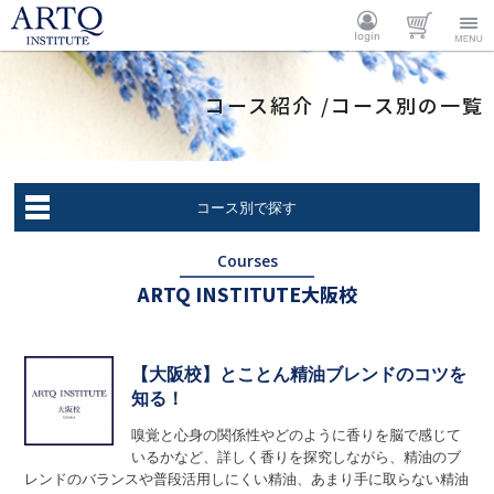
ARTQ
ログイ
カート
Menu
コース紹介 /コース別の一覧
INSTITUTE
ン
コース別で探す
Courses
ARTQ INSTITUTE大阪校
【大阪校】とことん精油ブレンドのコツを
知る！
嗅覚と心身の関係性やどのように香りを脳で感じて
いるかなど、詳しく香りを探究しながら、精油のブ
レンドのバランスや普段活用しにくい精油、あまり手に取らない精油