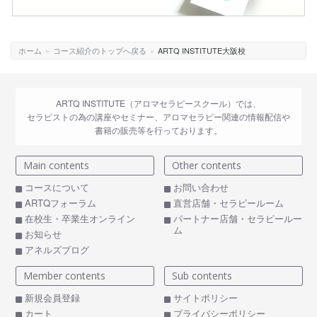
ホーム
»
コース紹介のトップへ戻る
»
ARTQ INSTITUTE大阪校
ARTQ INSTITUTE（アロマセラピースクール）では、
セラピストの為の講座やセミナー、アロマセラピー関連の情報配信や
書籍の販売等を行っております。
Main contents
Other contents
コースについて
お問い合わせ
ARTQフォーラム
直営店舗・セラピールーム
在校生・卒業生オンライン
パートナー店舗・セラピールー
ム
お知らせ
アネルズブログ
Member contents
Sub contents
新規会員登録
サイトポリシー
カート
プライバシーポリシー