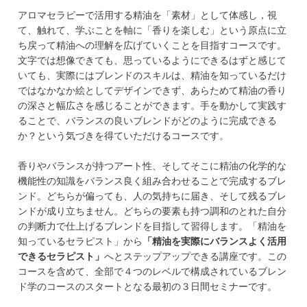
アロマセラピーで活用する精油を「素材」として体感し，視
て、触れて、学ぶことを軸に「香りを楽しむ」という原点に立
ち戻って精油への理解を広げていくことを目指すコースです。
文字では想像できても、思っているようにできるはずと感じて
いても、実際にはブレンドのスキルは、精油を知っているだけ
ではなかなか絵としてデザインできず、あらためて精油の香り
の深さと幅広さを感じることができます。手を動かして実践す
ることで、バランスの良いブレンドがどのように完成できる
か？という気づきを得ていただけるコースです。
香りやバランスが持つアート性、そしてそこに精油の化学的な
機能性の知識をバランス良く組み合わせることで完成するブレ
ンド。どちらが偏っても、人の気持ちに届き、そして残るブレ
ンドが成り立ちません。どちらの要素も持つ調和のとれた自分
の判断力で仕上げるブレンドを目指して習得します。「精油を
知っているセラピスト」から
「精油を実際にバランスよく活用
できるセラピスト」
へとステップアップできる講座です。この
コースを含めて、全部で４つのレベルで構成されているブレン
ド学のコースのスタートとなる最初の３日間セミナーです。