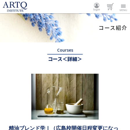
ARTQ
ログイ
カート
Menu
コース紹介
INSTITUTE
ン
Courses
コース＜詳細＞
精油ブレンド学Ⅰ（広島校開催日程変更になっ