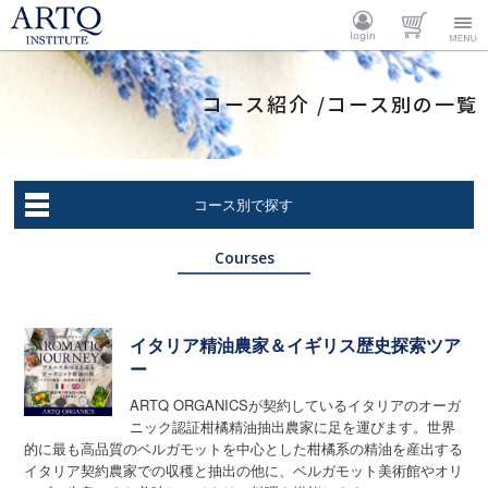
ARTQ
ログイ
カート
Menu
コース紹介 /コース別の一覧
INSTITUTE
ン
コース別で探す
Courses
イタリア精油農家＆イギリス歴史探索ツア
ー
ARTQ ORGANICSが契約しているイタリアのオーガ
ニック認証柑橘精油抽出農家に足を運びます。世界
的に最も高品質のベルガモットを中心とした柑橘系の精油を産出する
イタリア契約農家での収穫と抽出の他に、ベルガモット美術館やオリ