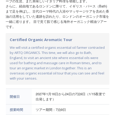
ーブの生息、また美味しいイタリア料理を堪能します。
さらに、経由地であるロンドンに降りて、イギリス・バース（Bath)
まで足を伸ばし、古代ローマ時代の入浴やマッサージケアを含めた香
油の活用をしていた遺跡を訪れたり、ロンドンのオーガニック市場を
一緒に巡ります。 目で見て肌で感じる海外オーガニック精油ツアー
です。
Certified Organic Aromatic Tour
We will visit a certified organic essential oil farmer contracted
by ARTQ ORGANICS. This time, we will also go to Bath,
England, to visit an ancient site where essential oils were
used for bathing and massage care in Roman times, and to
tour an organic market in London together. This is an
overseas organic essential oil tour that you can see and feel
with your senses.
2027年1月16日から24日の7泊9日（1/15夜便で
開催日
出発します）
授業時間
ツアー期間：7泊9日