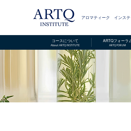
アロマティーク インステ
ARTQ
INSTITUTE
コースについて
ARTQフォーラ
About ARTQ INSTITUTE
ARTQ FORUM