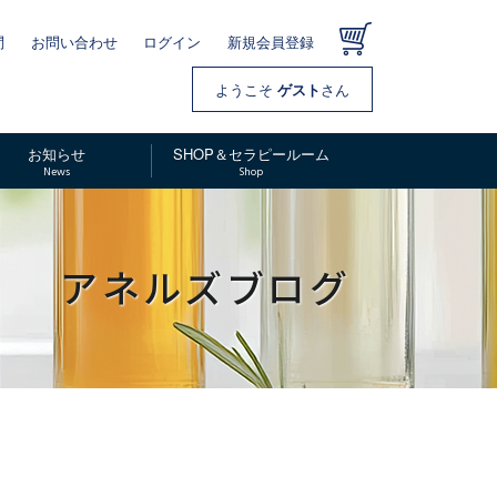
問
お問い合わせ
ログイン
新規会員登録
カー
ト
ようこそ
ゲスト
さん
お知らせ
SHOP＆セラピールーム
News
Shop
アネルズブログ