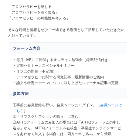
「アロマセラピーを感じる」
「アロマセラピーを深く知る」
「アロマセラピーの可能性を考える」
そんな時間と情報をぜひご一緒できる場所として活用していただきたい
と願っています。
フォーラム内容
・毎月LIVEにて開催するオンライン勉強会（録画配信付き）
・定期セミナー／スペシャルセミナー
・オフ会の開催（不定期）
・アロマセラピーに関する研究記事・最新情報のご案内
・論文や特定のテーマについて取り上げたジャーナル記事の更新
参加方法
①事前に会員登録を行い、会員ページにログイン。（
会員ページは
こちら
）
②「サブスクリプションの購入」に進む。
③ARTQフォーラムのみ加入の場合には「ARTQフォーラムの申し
込み」から、ARTQフォーラム＆在校生・卒業生オンラインサービ
スをあわせて加入する場合には「両方の申し込み」から登録。