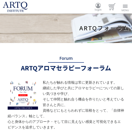
ARTQ
ログイ
カート
Menu
ARTQフォーラム
INSTITUTE
ン
Forum
ARTQアロマセラピーフォーラム
私たちが触れる情報は常に更新されています。
継続した学びと共にアロマセラピーについての新し
い気づきや学び、
そして仲間と触れ合う機会を作りたいと考えている
皆さんと共に、
資格などにもとらわれずに垣根をとって、「自律神
経バランス」軸として、
心と身体からのアプローチ・そして目に見えない感覚と可視化できるエ
ビデンスを追求していきます。