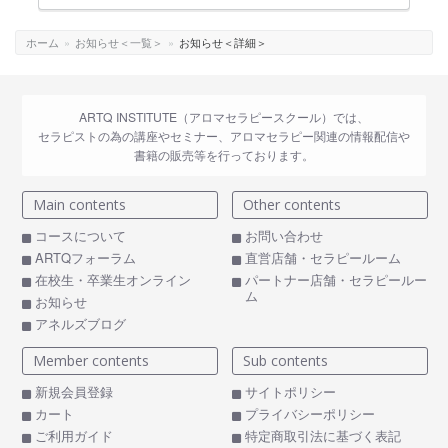
ホーム
»
お知らせ＜一覧＞
»
お知らせ＜詳細＞
ARTQ INSTITUTE（アロマセラピースクール）では、
セラピストの為の講座やセミナー、アロマセラピー関連の情報配信や
書籍の販売等を行っております。
Main contents
Other contents
コースについて
お問い合わせ
ARTQフォーラム
直営店舗・セラピールーム
在校生・卒業生オンライン
パートナー店舗・セラピールー
ム
お知らせ
アネルズブログ
Member contents
Sub contents
新規会員登録
サイトポリシー
カート
プライバシーポリシー
ご利用ガイド
特定商取引法に基づく表記