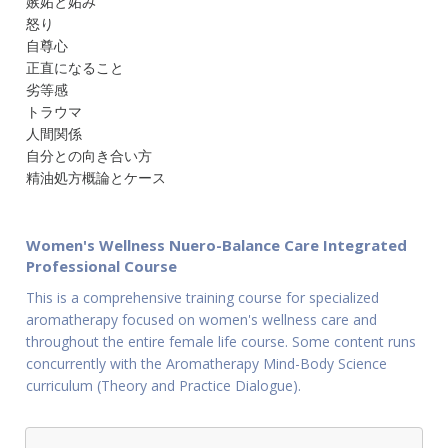
嫉妬と妬み
怒り
自尊心
正直になること
劣等感
トラウマ
人間関係
自分との向き合い方
精油処方概論とケース
Women's Wellness Nuero-Balance Care Integrated
Professional Course
This is a comprehensive training course for specialized
aromatherapy focused on women's wellness care and
throughout the entire female life course. Some content runs
concurrently with the Aromatherapy Mind-Body Science
curriculum (Theory and Practice Dialogue).