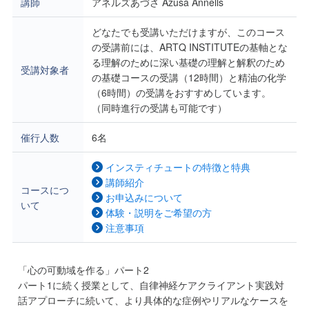
講師
アネルズあづさ Azusa Annells
どなたでも受講いただけますが、このコース
の受講前には、ARTQ INSTITUTEの基軸とな
る理解のために深い基礎の理解と解釈のため
受講対象者
の基礎コースの受講（12時間）と精油の化学
（6時間）の受講をおすすめしています。
（同時進行の受講も可能です）
催行人数
6名
インスティチュートの特徴と特典
講師紹介
コースにつ
お申込みについて
いて
体験・説明をご希望の方
注意事項
「心の可動域を作る」パート2
パート1に続く授業として、自律神経ケアクライアント実践対
話アプローチに続いて、より具体的な症例やリアルなケースを