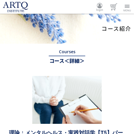
ARTQ
ログイ
カート
Menu
コース紹介
INSTITUTE
ン
Courses
コース＜詳細＞
理論：メンタルヘルス・実践対話学【T5】パー