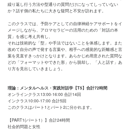
繰り返し行う方法や型通りの質問だけになってしっていない
か？話す側の私たちに大きな疑問と不安が訪れます。
このクラスでは、予防ケアとしての自律神経ケアサポートをイ
メージしながら、アロマセラピーの活用のための「対話の本
質」を感じ考え共有し、
それは技術的な「型」や手法ではないことを体感します。また
改めて自分の声で発する言葉や、相手への感覚的な距離感と言
葉を見直すきっかけとなります。あらかじめ用意された質問な
どの「フォーマットやできた形」から脱却し、「人と話す」あ
り方を見出していきましょう。
理論：メンタルヘルス・実践対話学【T5】合計72時間
オンラインクラス13:00-16:00 合計14回
インクラス10:00-17:00 合計5回
このクラスはパート1とパート2に分かれます。
【PART1(パート1）】合計24時間
社会的問題と女性