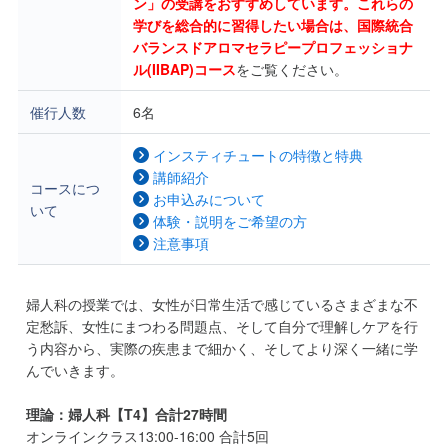
ン」の受講をおすすめしています。これらの
学びを総合的に習得したい場合は、国際統合
バランスドアロマセラピープロフェッショナ
ル(IIBAP)コース
をご覧ください。
催行人数
6名
インスティチュートの特徴と特典
講師紹介
コースにつ
お申込みについて
いて
体験・説明をご希望の方
注意事項
婦人科の授業では、女性が日常生活で感じているさまざまな不
定愁訴、女性にまつわる問題点、そして自分で理解しケアを行
う内容から、実際の疾患まで細かく、そしてより深く一緒に学
んでいきます。
理論：婦人科【T4】合計27時間
オンラインクラス13:00-16:00 合計5回