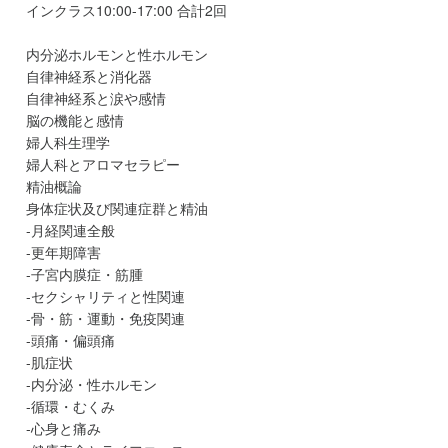
インクラス10:00-17:00 合計2回
内分泌ホルモンと性ホルモン
自律神経系と消化器
自律神経系と涙や感情
脳の機能と感情
婦人科生理学
婦人科とアロマセラピー
精油概論
身体症状及び関連症群と精油
-月経関連全般
-更年期障害
-子宮内膜症・筋腫
-セクシャリティと性関連
-骨・筋・運動・免疫関連
-頭痛・偏頭痛
-肌症状
-内分泌・性ホルモン
-循環・むくみ
-心身と痛み