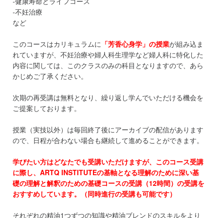
-健康寿命とライフコース
-不妊治療
など
このコースはカリキュラムに
「芳香心身学」の授業
が組み込ま
れていますが、不妊治療や婦人科生理学など婦人科に特化した
内容に関しては、このクラスのみの科目となりますので、あら
かじめご了承ください。
次期の再受講は無料となり、繰り返し学んでいただける機会を
ご提案しております。
授業（実技以外）は毎回終了後にアーカイブの配信があります
ので、日程が合わない場合も継続して進めることができます。
学びたい方はどなたでも受講いただけますが、このコース受講
に際し、ARTQ INSTITUTEの基軸となる理解のために深い基
礎の理解と解釈のための基礎コースの受講（12時間）の受講を
おすすめしています。（同時進行の受講も可能です）
それぞれの精油1つずつの知識や精油ブレンドのスキルをより