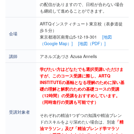
の配信がありますので、日程が合わない場合
も継続して進めることができます。
ARTQインスティチュート東京校（表参道徒
歩５分）
会場
東京都港区南青山5-12-19-301
[地図
（Google Map）]
[地図（PDF）]
講師
アネルズあづさ Azusa Annells
学びたい方はどなたでも選択受講いただけま
すが、このコース受講に際し、ARTQ
INSTITUTEの基軸となる理解のために深い基
礎の理解と解釈のための基礎コースの受講
（12時間）の受講をおすすめしています。
（同時進行の受講も可能です）
受講対象者
それぞれの精油1つずつの知識や精油ブレン
ドのスキルをより深めたい場合は、別途
「精
油マラソン」及び「精油ブレンド学マラソ