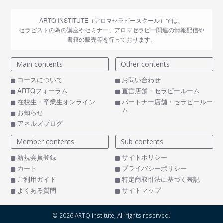
ARTQ INSTITUTE（アロマセラピースクール）では、
セラピストの為の講座やセミナー、アロマセラピー関連の情報配信や
書籍の販売等を行っております。
Main contents
Other contents
コースについて
お問い合わせ
ARTQフォーラム
直営店舗・セラピールーム
在校生・卒業生オンライン
パートナー店舗・セラピールー
ム
お知らせ
アネルズブログ
Member contents
Sub contents
新規会員登録
サイトポリシー
カート
プライバシーポリシー
ご利用ガイド
特定商取引法に基づく表記
よくある質問
サイトマップ
©
2026 ARTQ.institute, All rights reserved.