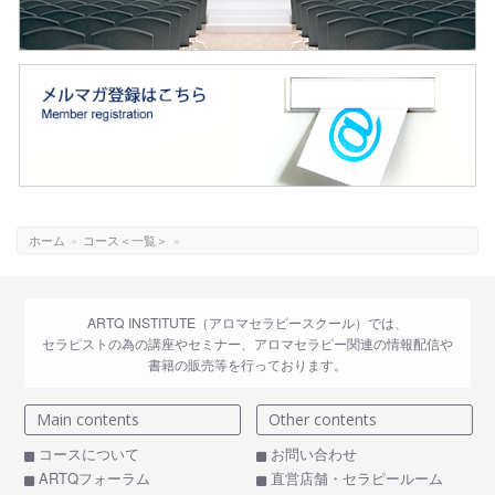
ホーム
»
コース＜一覧＞
»
ARTQ INSTITUTE（アロマセラピースクール）では、
セラピストの為の講座やセミナー、アロマセラピー関連の情報配信や
書籍の販売等を行っております。
Main contents
Other contents
コースについて
お問い合わせ
ARTQフォーラム
直営店舗・セラピールーム