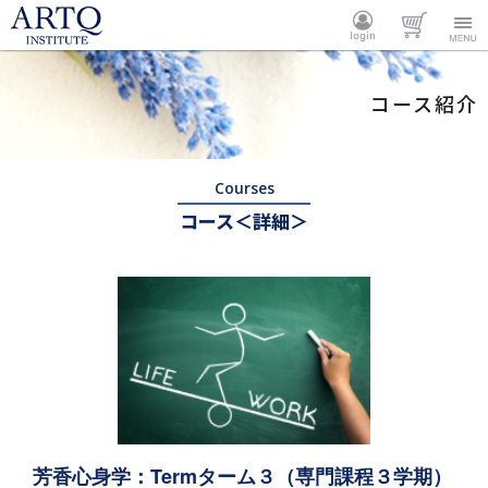
ARTQ
ログイ
カート
Menu
コース紹介
INSTITUTE
ン
Courses
コース＜詳細＞
芳香心身学：Termターム３（専門課程３学期）