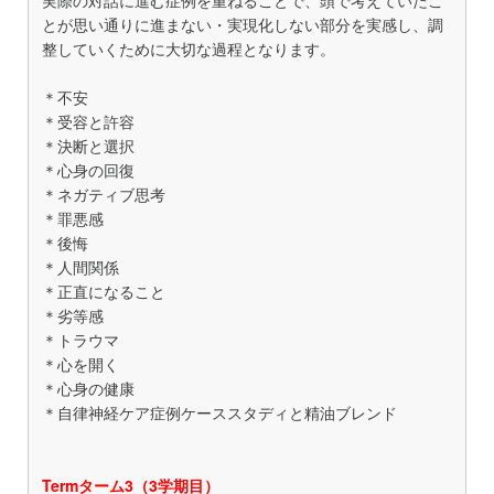
実際の対話に進む症例を重ねることで、頭で考えていたこ
とが思い通りに進まない・実現化しない部分を実感し、調
整していくために大切な過程となります。
＊不安
＊受容と許容
＊決断と選択
＊心身の回復
＊ネガティブ思考
＊罪悪感
＊後悔
＊人間関係
＊正直になること
＊劣等感
＊トラウマ
＊心を開く
＊心身の健康
＊自律神経ケア症例ケーススタディと精油ブレンド
Termターム3（3学期目）