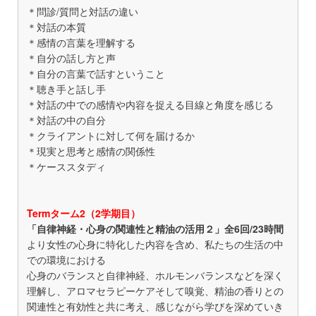
＊問診/質問と対話の違い
＊対話の本質
＊感情の言葉を理解する
＊自分の話し方と声
＊自分の言葉で話すということ
＊聴き手と話し手
＊対話の中での感情や内容を捉える目線と角度を感じる
＊対話の中の自分
＊クライアントに対して何を届けるか
＊現実と思考と感情の関係性
＊ケーススタディ
Termターム2（2学期目）
「自律神経・心身の関連性と精油の活用２」全6回/23時間
より女性の心身に特化した内容を含め、私たちの生活の中
での環境における
心身のバランスと自律神経、ホルモンバランスなどを深く
理解し、アロマセラピーケアそして嗅覚、精油の香りとの
関連性と有効性と共に考え、感じながら学びを深めていき