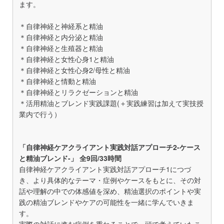
ます。
＊自律神経と神経系と精油
＊自律神経と内分泌と精油
＊自律神経と生殖器と精油
＊自律神経と女性心身1と精油
＊自律神経と女性心身2/母性と精油
＊自律神経と情動と精油
＊自律神経とリラクゼーションと精油
＊活用精油とブレンド実践課題(＋実践練習は加えて実技授
業内で行う）
「自律神経ケアクライアント実践対話アプローチ2-ケース
と精油ブレンド-」 全9回/33時間
自律神経ケアクライアント実践対話アプローチ1につづ
き、より具体的なテーマ・症例やケースをもとに、その対
話や理解の中での体感値を深め、精油選択のポイントや実
践の精油ブレンドやケアの可能性を一緒に学んでいきま
す。