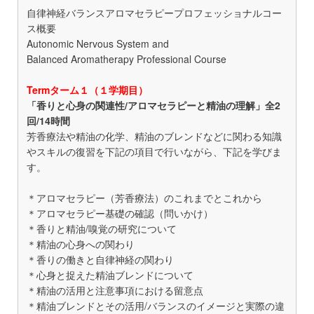
自律神経バランスアロマセラピープロフェッショナルコー
ス概要
Autonomic Nervous System and
Balanced Aromatherapy Professional Course
Termターム１（１学期目）
「香りと心身の関連性/アロマセラピーと精油の理解」全2
回/14時間
芳香療法や精油の化学、精油のブレンドなどに関わる知識
やスキルの復習を下記の項目で行いながら、下記を学びま
す。
＊アロマセラピー（芳香療法）のこれまでとこれから
＊アロマセラピー基礎の確認（問いかけ）
＊香りと精油/嗅覚の研究について
＊精油の心身への関わり
＊香りの働きと自律神経の関わり
＊心身と捉えた精油ブレンドについて
＊精油の活用と注意事項における留意点
＊精油ブレンドとその活用/バランスのイメージと実際の違