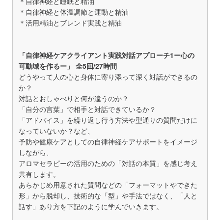
＊自律神経と睡眠と精油
＊自律神経と体温調節と運動と精油
＊活用精油とブレンド実践と精油
「自律神経ケアクライアント実践対話アプローチ1ー心の
可動域を作るー」 全5回/27時間
どうやって人の心と身体に寄り添って深く対話ができるの
か？
対話とおしゃべりと何が違うのか？
「自分の言葉」で相手と対話できているか？
「アドバイス」を繰り返し行う方法や型通りの質問だけに
なっていないか？など、
予防や健康ケアとしての自律神経ケアサポートをイメージ
しながら、
アロマセラピーの活用のための「対話の本質」を感じ考え
共有します。
あらかじめ用意された質問などの「フォーマットやできた
形」から脱却し、技術的な「型」や手法ではなく、「人と
話す」あり方を下記のように学んでいきます。