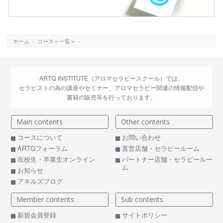
ホーム
»
コース＜一覧＞
»
ARTQ INSTITUTE（アロマセラピースクール）では、
セラピストの為の講座やセミナー、アロマセラピー関連の情報配信や
書籍の販売等を行っております。
Main contents
Other contents
コースについて
お問い合わせ
ARTQフォーラム
直営店舗・セラピールーム
在校生・卒業生オンライン
パートナー店舗・セラピールー
ム
お知らせ
アネルズブログ
Member contents
Sub contents
新規会員登録
サイトポリシー