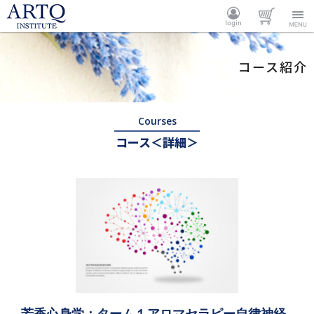
ARTQ
ログイ
カート
Menu
コース紹介
INSTITUTE
ン
Courses
コース＜詳細＞
芳香心身学：ターム１アロマセラピー自律神経