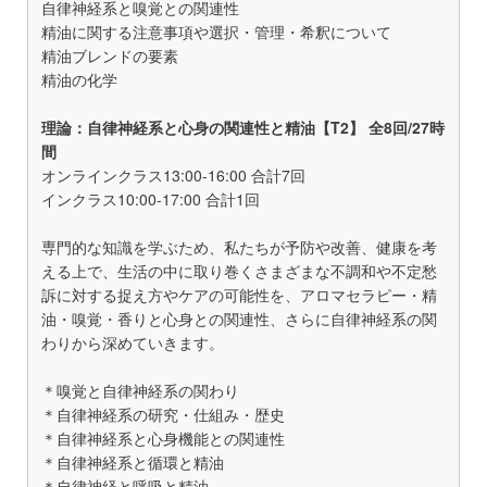
自律神経系と嗅覚との関連性
精油に関する注意事項や選択・管理・希釈について
精油ブレンドの要素
精油の化学
理論：自律神経系と心身の関連性と精油【T2】 全8回/27時
間
オンラインクラス13:00-16:00 合計7回
インクラス10:00-17:00 合計1回
専門的な知識を学ぶため、私たちが予防や改善、健康を考
える上で、生活の中に取り巻くさまざまな不調和や不定愁
訴に対する捉え方やケアの可能性を、アロマセラピー・精
油・嗅覚・香りと心身との関連性、さらに自律神経系の関
わりから深めていきます。
＊嗅覚と自律神経系の関わり
＊自律神経系の研究・仕組み・歴史
＊自律神経系と心身機能との関連性
＊自律神経系と循環と精油
＊自律神経と呼吸と精油