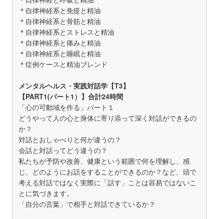
＊自律神経系と免疫と精油
＊自律神経系と骨筋と精油
＊自律神経系とストレスと精油
＊自律神経系と痛みと精油
＊自律神経系と睡眠と精油
＊症例ケースと精油ブレンド
メンタルヘルス・実践対話学【T3】
【PART1(パート1）】合計24時間
「心の可動域を作る」パート１
どうやって人の心と身体に寄り添って深く対話ができるの
か？
対話とおしゃべりと何が違うの？
会話と対話ってどう違うの？
私たちが予防や改善、健康という範囲で何を理解し、感
じ、どのようにお話をすることができるのか？など、頭で
考える対話ではなく実際に「話す」ことは容易ではないこ
とに気づきます。
「自分の言葉」で相手と対話できているか？