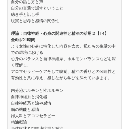
自分の話し方と声
自分の言葉で話すということ
聴き手と話し手
現実と思考と感情の関係性
理論：自律神経・心身の関連性と精油の活用２【T4】
全6回/21時間
より女性の心身に特化した内容を含め、私たちの生活の中
での環境における
心身のバランスと自律神経系、ホルモンバランスなどを深
く理解し、
アロマセラピーケアそして嗅覚、精油の香りとの関連性と
有効性と共に考え、感じながら学びを深めていきます。
内分泌ホルモンと性ホルモン
自律神経系と消化器
自律神経系と涙や感情
脳の機能と感情
婦人科とアロマセラピー
精油概論
身体症状及び関連症群と精油