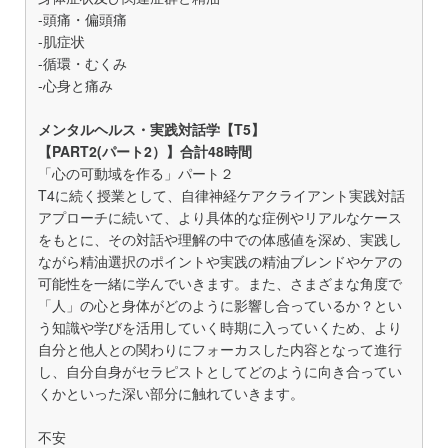
-頭痛・偏頭痛
-肌症状
-循環・むくみ
-心身と痛み
メンタルヘルス・実践対話学【T5】
【PART2(パート2）】合計48時間
「心の可動域を作る」パート２
T4に続く授業として、自律神経ケアクライアント実践対話
アプローチに続いて、より具体的な症例やリアルなケース
をもとに、その対話や理解の中での体感値を深め、実践し
ながら精油選択のポイントや実践の精油ブレンドやケアの
可能性を一緒に学んでいきます。また、さまざまな角度で
「人」の心と身体がどのように影響し合っているか？とい
う知識や学びを活用していく時期に入っていくため、より
自分と他人との関わりにフォーカスした内容となって進行
し、自分自身がセラピストとしてどのように向き合ってい
くかといった深い部分に触れていきます。
不安