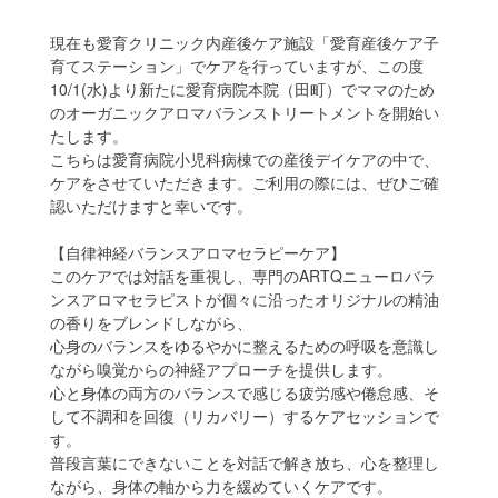
現在も愛育クリニック内産後ケア施設「愛育産後ケア子
育てステーション」でケアを行っていますが、この度
10/1(水)より新たに愛育病院本院（田町）でママのため
のオーガニックアロマバランストリートメントを開始い
たします。
こちらは愛育病院小児科病棟での産後デイケアの中で、
ケアをさせていただきます。ご利用の際には、ぜひご確
認いただけますと幸いです。
【自律神経バランスアロマセラピーケア】
このケアでは対話を重視し、専門のARTQニューロバラ
ンスアロマセラピストが個々に沿ったオリジナルの精油
の香りをブレンドしながら、
心身のバランスをゆるやかに整えるための呼吸を意識し
ながら嗅覚からの神経アプローチを提供します。
心と身体の両方のバランスで感じる疲労感や倦怠感、そ
して不調和を回復（リカバリー）するケアセッションで
す。
普段言葉にできないことを対話で解き放ち、心を整理し
ながら、身体の軸から力を緩めていくケアです。